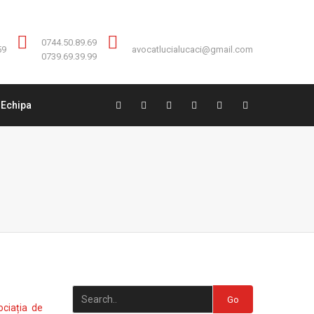
Contact:
0744.50.89.69
0744.50.89.69
59
avocatlucialucaci@gmail.com
0739.69.39.99
Echipa
Go
ciația de