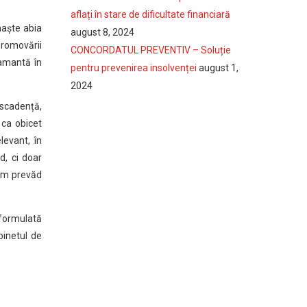
aflați în stare de dificultate financiară
naște abia
august 8, 2024
promovării
CONCORDATUL PREVENTIV – Soluție
lamantă în
pentru prevenirea insolvenței
august 1,
2024
 scadență,
 ca obicet
levant, în
d, ci doar
cum prevăd
 formulată
binetul de