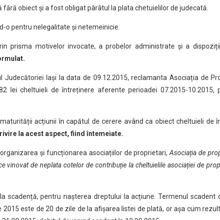
ă fără obiect și a fost obligat pârâtul la plata chetuielilor de judecată.
nd-o pentru nelegalitate și netemeinicie.
rin prisma motivelor invocate, a probelor administrate și a dispoziții
ormulat.
l Judecătoriei Iași la data de 09.12.2015, reclamanta Asociația de Pro
,82 lei cheltuieli de întreținere aferente perioadei 07.2015-10.2015,
turității acțiunii în capătul de cerere având ca obiect cheltuieli de în
rivire la acest aspect, fiind întemeiate.
, organizarea și funcționarea asociațiilor de proprietari,
Asociația de prop
ce vinovat de neplata cotelor de contribuție la cheltuielile asociației de prop
 la scadență, pentru nașterea dreptului la acțiune. Termenul scadent 
 2015 este de 20 de zile de la afișarea listei de plată, or așa cum rezult