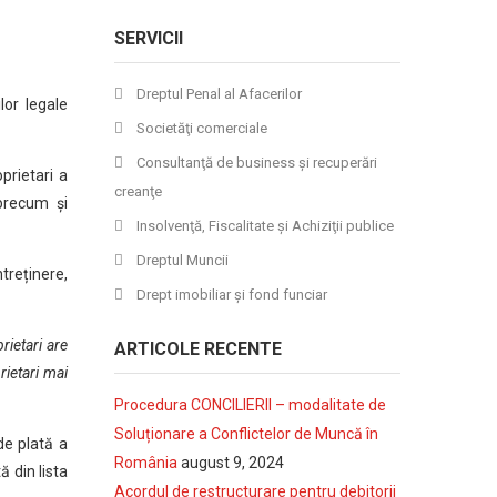
SERVICII
Dreptul Penal al Afacerilor
lor legale
Societăţi comerciale
Consultanţă de business şi recuperări
prietari a
creanţe
 precum și
Insolvenţă, Fiscalitate şi Achiziţii publice
Dreptul Muncii
treținere,
Drept imobiliar şi fond funciar
rietari are
ARTICOLE RECENTE
rietari mai
Procedura CONCILIERII – modalitate de
Soluționare a Conflictelor de Muncă în
de plată a
România
august 9, 2024
ă din lista
Acordul de restructurare pentru debitorii