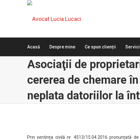
Acasă
Despre mine
Ce spun clienții
Servici
Asociaţii de proprieta
cererea de chemare în
neplata datoriilor la în
Prin sentința civilă nr. 4513/15.04.2016 pronunțată d