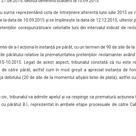
la 21.08.2015, debitul devenind scadent la 10.09.2015.
u suma reprezentând cota de întreținere aferentă lunii iulie 2015 se 
e la data de 10.09.2015 și se împlinește la data de 12.12.2015, ulterior 
etențiilor corespunzătoare celorlalte luni din intervalul indicat de rec
ei de a-l acționa în instanță pe pârât, cu un termen de 90 de zile de la
ile pârâtului relative la prematuritatea pretențiilor reclamantei având
015-10.2015. Legat de acest aspect, tribunalul constată că nu este re
i de către pârât, astfel cum în mod greșit a apreciat instanța de fon
a debitului (20 de zile de la momentul afișării listei de plată), astfel 
.civ., tribunalul va admite apelul și va respinge ca prematură acțiunea
u cu pârâtul B.I., reprezentat în ambele etape procesuale de către Ca