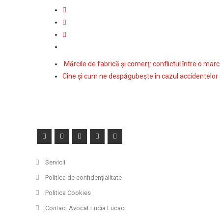
Mărcile de fabrică şi comerţ: conflictul între o ma
Cine şi cum ne despăgubeşte în cazul accidentelor
Servicii
Politica de confidențialitate
Politica Cookies
Contact Avocat Lucia Lucaci