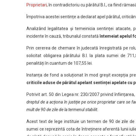
Proprietari
, în contradictoriu cu pârâtul B.I., ca fiind rămas
Împotriva acestei sentințe a declarat apel pârâtul, criticâ
Analizând legalitatea și temeinicia sentinței atacate, p
incidente în cauză, tribunalul constată
întemeiat apelul f
Prin cererea de chemare în judecată înregistrată pe rolu
solicitat obligarea pârâtului B.I. la plata sumei de 711
penalități în cuantum de 107,55 lei.
Instanța de fond a soluționat în mod greșit excepția prema
criticile aduse de pârâtul apelant sentinței apelate cu p
Potrivit art. 50 din Legea nr. 230/2007 privind înființarea
dreptul de a acționa în justiție pe orice proprietar care se fa
mult de 90 de zile de la termenul stabilit.
Acest text de lege instituie un termen de 90 de zile de
sumei ce reprezintă cota de întreținere aferentă lunii iulie