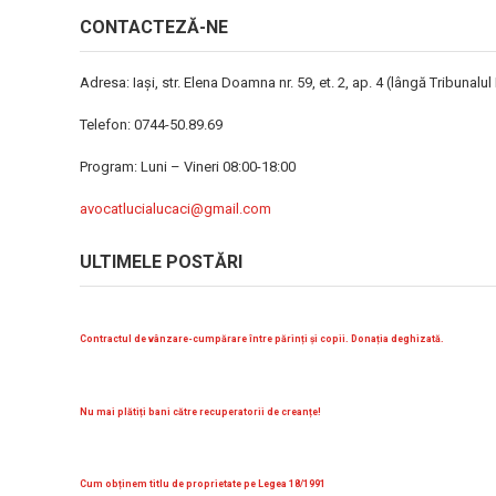
CONTACTEZĂ-NE
Adresa: Iaşi, str. Elena Doamna nr. 59, et. 2, ap. 4 (lângă Tribunalul M
Telefon: 0744-50.89.69
Program: Luni – Vineri 08:00-18:00
avocatlucialucaci@gmail.com
ULTIMELE POSTĂRI
Contractul de vânzare-cumpărare între părinți și copii. Donația deghizată.
Nu mai plătiți bani către recuperatorii de creanțe!
Cum obținem titlu de proprietate pe Legea 18/1991