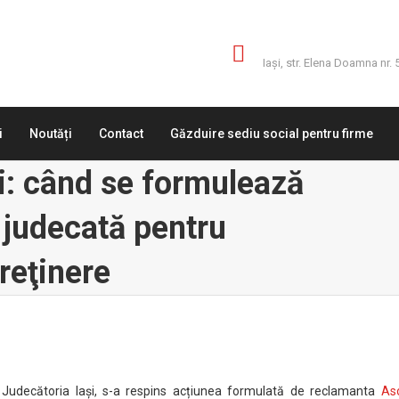
Adresă
Iaşi, str. Elena Doamna nr. 
i
Noutăți
Contact
Găzduire sediu social pentru firme
ri: când se formulează
 judecată pentru
treţinere
e Judecătoria Iași, s-a respins acțiunea formulată de reclamanta
Aso