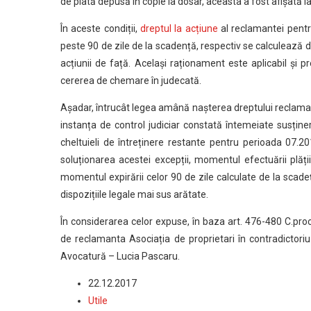
de plată depusă în copie la dosar, aceasta a fost afișată 
În aceste condiții,
dreptul la acțiune
al reclamantei pentr
peste 90 de zile de la scadență, respectiv se calculează d
acțiunii de față. Același raționament este aplicabil și pr
cererea de chemare în judecată.
Așadar, întrucât legea amână nașterea dreptului reclamant
instanța de control judiciar constată întemeiate susținer
cheltuieli de întreținere restante pentru perioada 07.2
soluționarea acestei excepții, momentul efectuării plăți
momentul expirării celor 90 de zile calculate de la scadeț
dispozițiile legale mai sus arătate.
În considerarea celor expuse, în baza art. 476-480 C.proc
de reclamanta Asociația de proprietari în contradictori
Avocatură – Lucia Pascaru.
22.12.2017
Utile