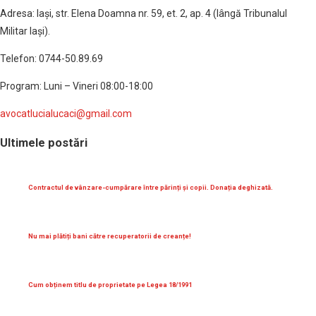
Adresa: Iaşi, str. Elena Doamna nr. 59, et. 2, ap. 4 (lângă Tribunalul
Militar Iaşi).
Telefon: 0744-50.89.69
Program: Luni – Vineri 08:00-18:00
avocatlucialucaci@gmail.com
Ultimele postări
Contractul de vânzare-cumpărare între părinți și copii. Donația deghizată.
Nu mai plătiți bani către recuperatorii de creanțe!
Cum obținem titlu de proprietate pe Legea 18/1991