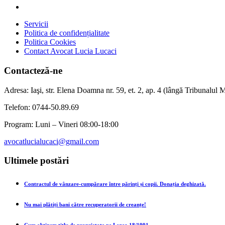
Servicii
Politica de confidențialitate
Politica Cookies
Contact Avocat Lucia Lucaci
Contacteză-ne
Adresa: Iaşi, str. Elena Doamna nr. 59, et. 2, ap. 4 (lângă Tribunalul Mi
Telefon: 0744-50.89.69
Program: Luni – Vineri 08:00-18:00
avocatlucialucaci@gmail.com
Ultimele postări
Contractul de vânzare-cumpărare între părinți și copii. Donația deghizată.
Nu mai plătiți bani către recuperatorii de creanțe!