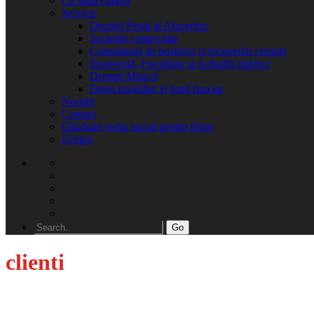
Ce spun clienții
Servicii
Dreptul Penal al Afacerilor
Societăţi comerciale
Consultanţă de business şi recuperări creanţe
Insolvenţă, Fiscalitate şi Achiziţii publice
Dreptul Muncii
Drept imobiliar şi fond funciar
Noutăți
Contact
Găzduire sediu social pentru firme
Echipa
Go
clienti