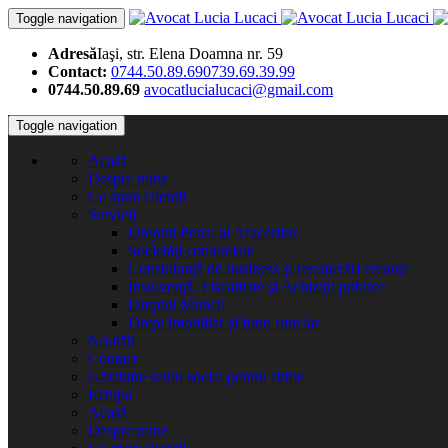
Toggle navigation
Adresă
Iaşi, str. Elena Doamna nr. 59
Contact:
0744.50.89.69
0739.69.39.99
0744.50.89.69
avocatlucialucaci@gmail.com
Toggle navigation
Acasă
Despre mine
Ce spun clienții
Servicii
Dreptul Penal al Afacerilor
Societăţi comerciale
Consultanţă de business şi recuperări creanţe
Insolvenţă, Fiscalitate şi Achiziţii publice
Dreptul Muncii
Drept imobiliar şi fond funciar
Noutăți
Contact
Găzduire sediu social pentru firme
Echipa
Acasă
Despre mine