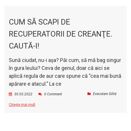
CUM SĂ SCAPI DE
RECUPERATORII DE CREANŢE.
CAUTĂ-I!
Sună ciudat, nu-i aşa? Păi cum, să mă bag singur
în gura leului?
Ceva de genul, doar că aici se
aplică regula de aur care spune că ”cea mai bună
apărare e atacul.”
La ce
Executare Silită
30.03.2022
0 Comment
Citește mai mult