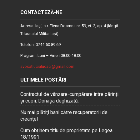
CONTACTEZĂ-NE
Adresa: Iaşi, str. Elena Doamna nr. 59, et. 2, ap. 4 (lângă
Tribunalul Militar Iaşi).
Telefon: 0744-50.89.69
Program: Luni – Vineri 08:00-18:00
avocatlucialucaci@gmail.com
ULTIMELE POSTĂRI
Contractul de vânzare-cumpărare între părinți
și copii. Donația deghizată.
Nu mai plătiți bani către recuperatorii de
creanțe!
Cum obținem titlu de proprietate pe Legea
18/1991