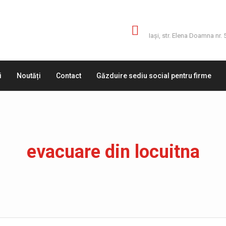
Adresă
Iaşi, str. Elena Doamna nr. 
i
Noutăți
Contact
Găzduire sediu social pentru firme
evacuare din locuitna