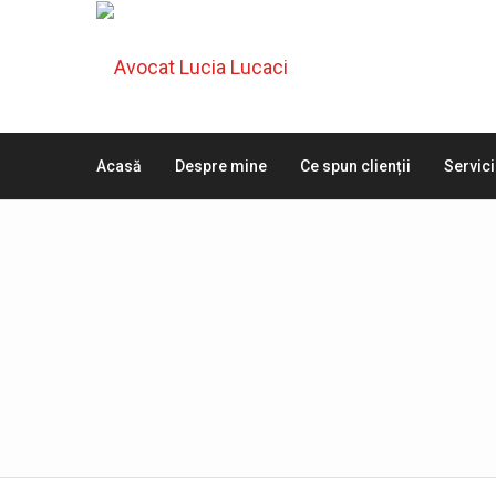
Acasă
Despre mine
Ce spun clienții
Servici