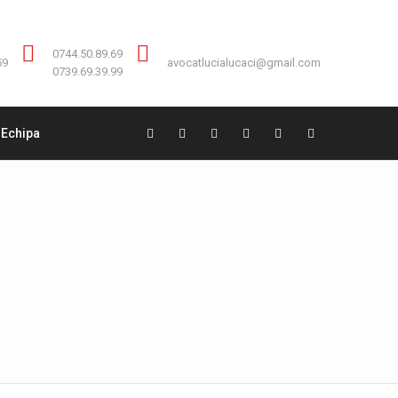
Contact:
0744.50.89.69
0744.50.89.69
59
avocatlucialucaci@gmail.com
0739.69.39.99
Echipa