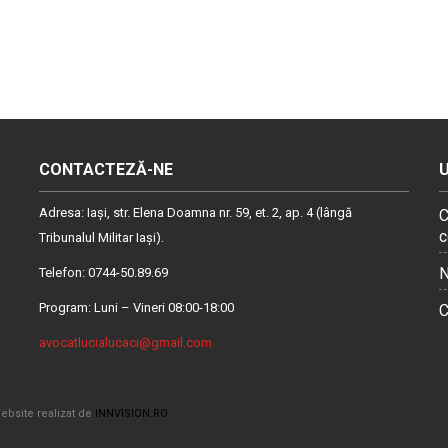
CONTACTEZĂ-NE
Adresa: Iaşi, str. Elena Doamna nr. 59, et. 2, ap. 4 (lângă
C
c
Tribunalul Militar Iaşi).
N
Telefon: 0744-50.89.69
Program: Luni – Vineri 08:00-18:00
C
avocatlucialucaci@gmail.com
ebsite realizat de
INNVISION.RO