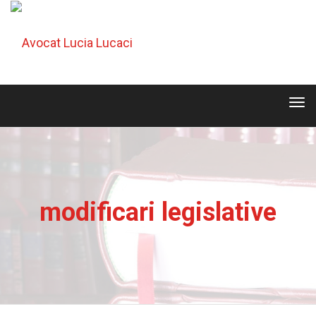
Tog
navi
Tog
navi
modificari legislative