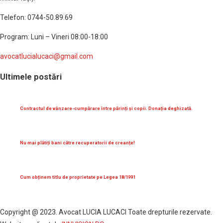
Telefon: 0744-50.89.69
Program: Luni – Vineri 08:00-18:00
avocatlucialucaci@gmail.com
Ultimele postări
Contractul de vânzare-cumpărare între părinți și copii. Donația deghizată.
Nu mai plătiți bani către recuperatorii de creanțe!
Cum obținem titlu de proprietate pe Legea 18/1991
Copyright @ 2023. Avocat LUCIA LUCACI Toate drepturile rezervate.