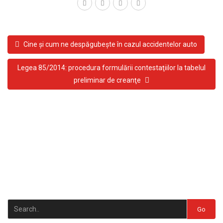
Cine şi cum ne despăgubeşte în cazul accidentelor auto
Legea 85/2014: procedura formulării contestaţiilor la tabelul
preliminar de creanţe
Go