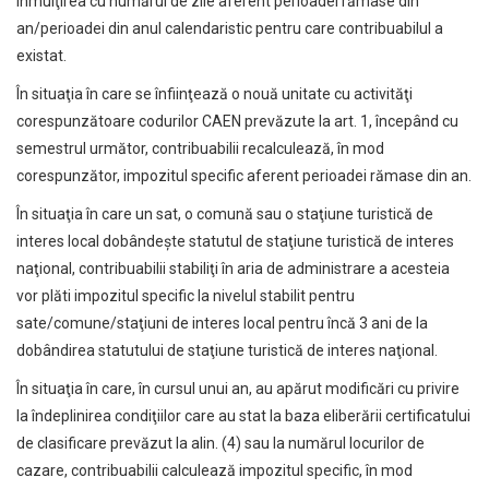
înmulţirea cu numărul de zile aferent perioadei rămase din
an/perioadei din anul calendaristic pentru care contribuabilul a
existat.
În situaţia în care se înfiinţează o nouă unitate cu activităţi
corespunzătoare codurilor CAEN prevăzute la art. 1, începând cu
semestrul următor, contribuabilii recalculează, în mod
corespunzător, impozitul specific aferent perioadei rămase din an.
În situaţia în care un sat, o comună sau o staţiune turistică de
interes local dobândeşte statutul de staţiune turistică de interes
naţional, contribuabilii stabiliţi în aria de administrare a acesteia
vor plăti impozitul specific la nivelul stabilit pentru
sate/comune/staţiuni de interes local pentru încă 3 ani de la
dobândirea statutului de staţiune turistică de interes naţional.
În situaţia în care, în cursul unui an, au apărut modificări cu privire
la îndeplinirea condiţiilor care au stat la baza eliberării certificatului
de clasificare prevăzut la alin. (4) sau la numărul locurilor de
cazare, contribuabilii calculează impozitul specific, în mod