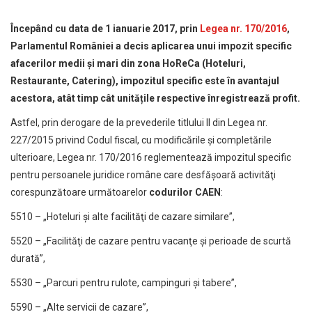
Începând cu data de 1 ianuarie 2017, prin
Legea nr. 170/2016
,
Parlamentul României a decis aplicarea unui impozit specific
afacerilor medii și mari din zona HoReCa (Hoteluri,
Restaurante, Catering), impozitul specific este în avantajul
acestora, atât timp cât unitățile respective înregistrează profit.
Astfel, prin derogare de la prevederile titlului II din Legea nr.
227/2015 privind Codul fiscal, cu modificările şi completările
ulterioare, Legea nr. 170/2016 reglementează impozitul specific
pentru persoanele juridice române care desfăşoară activităţi
corespunzătoare următoarelor
codurilor CAEN
:
5510 – „Hoteluri şi alte facilităţi de cazare similare”,
5520 – „Facilităţi de cazare pentru vacanţe şi perioade de scurtă
durată”,
5530 – „Parcuri pentru rulote, campinguri şi tabere”,
5590 – „Alte servicii de cazare”,