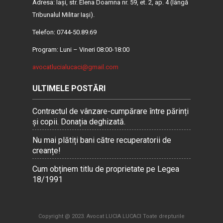
Adresa: Iaşi, str. Elena Doamna nr. 59, et. 2, ap. 4 (lângă
Tribunalul Militar Iaşi).
Telefon: 0744-50.89.69
Program: Luni – Vineri 08:00-18:00
avocatlucialucaci@gmail.com
ULTIMELE POSTĂRI
Contractul de vânzare-cumpărare între părinți
și copii. Donația deghizată.
Nu mai plătiți bani către recuperatorii de
creanțe!
Cum obținem titlu de proprietate pe Legea
18/1991
Copyright @ 2023. Avocat LUCIA LUCACI Toate drepturile