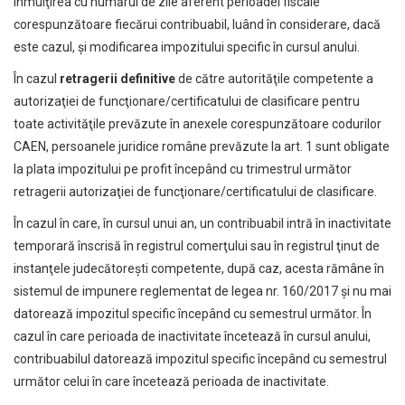
înmulţirea cu numărul de zile aferent perioadei fiscale
corespunzătoare fiecărui contribuabil, luând în considerare, dacă
este cazul, şi modificarea impozitului specific în cursul anului.
În cazul
retragerii definitive
de către autorităţile competente a
autorizaţiei de funcţionare/certificatului de clasificare pentru
toate activităţile prevăzute în anexele corespunzătoare codurilor
CAEN, persoanele juridice române prevăzute la art. 1 sunt obligate
la plata impozitului pe profit începând cu trimestrul următor
retragerii autorizaţiei de funcţionare/certificatului de clasificare.
În cazul în care, în cursul unui an, un contribuabil intră în inactivitate
temporară înscrisă în registrul comerţului sau în registrul ţinut de
instanţele judecătoreşti competente, după caz, acesta rămâne în
sistemul de impunere reglementat de legea nr. 160/2017 şi nu mai
datorează impozitul specific începând cu semestrul următor. În
cazul în care perioada de inactivitate încetează în cursul anului,
contribuabilul datorează impozitul specific începând cu semestrul
următor celui în care încetează perioada de inactivitate.