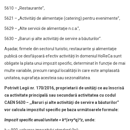
5610 – „Restaurante”,
5621 – „Activităţi de alimentaţie (catering) pentru evenimente”,
5629 – „Alte servicii de alimentaţie n.c.a.”,
5630 – „Baruri şi alte activităţi de servire a băuturilor”.
Așadar, firmele din sectorul turistic, restaurante şi alimentaţie
publică ce desfășoară efectiv activități în domeniul HoReCa sunt
obligate la plata unui impozit specific, determinat în funcție de mai
multe variabile, precum rangul localității în care este amplasată
unitatea, suprafața acesteia sau sezonalitatea.
Potrivit Legii nr. 170/2016, proprietarii de unităţi ce au înscrisă
ca activitate principală sau secundară activitatea cu codul
CAEN 5630 – ,,Baruri şi alte activităţi de servire a băuturilor”
vor calcula impozitul specific pe baza următoarele formule:
Impozit specific anual/unitate = k*(x+y*q)*z
, unde: