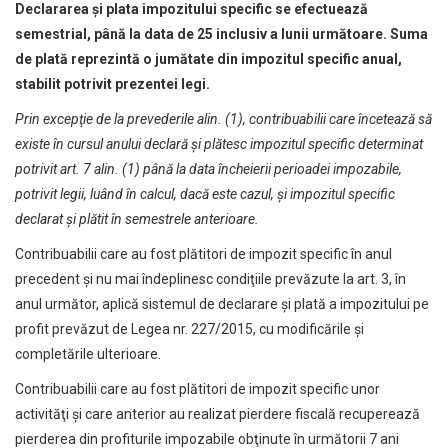
Declararea şi plata impozitului specific se efectuează
semestrial, până la data de 25 inclusiv a lunii următoare. Suma
de plată reprezintă o jumătate din impozitul specific anual,
stabilit potrivit prezentei legi.
Prin excepţie de la prevederile alin. (1), contribuabilii care încetează să
existe în cursul anului declară şi plătesc impozitul specific determinat
potrivit art. 7 alin. (1) până la data încheierii perioadei impozabile,
potrivit legii, luând în calcul, dacă este cazul, şi impozitul specific
declarat şi plătit în semestrele anterioare.
Contribuabilii care au fost plătitori de impozit specific în anul
precedent şi nu mai îndeplinesc condiţiile prevăzute la art. 3, în
anul următor, aplică sistemul de declarare şi plată a impozitului pe
profit prevăzut de Legea nr. 227/2015, cu modificările şi
completările ulterioare.
Contribuabilii care au fost plătitori de impozit specific unor
activităţi şi care anterior au realizat pierdere fiscală recuperează
pierderea din profiturile impozabile obţinute în următorii 7 ani