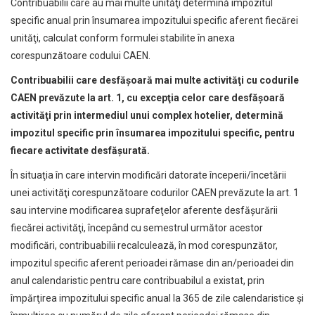
Contribuabilii care au mai multe unităţi determină impozitul
specific anual prin însumarea impozitului specific aferent fiecărei
unităţi, calculat conform formulei stabilite în anexa
corespunzătoare codului CAEN.
Contribuabilii care desfăşoară mai multe activităţi cu codurile
CAEN prevăzute la art. 1, cu excepţia celor care desfăşoară
activităţi prin intermediul unui complex hotelier, determină
impozitul specific prin însumarea impozitului specific, pentru
fiecare activitate desfăşurată.
În situaţia în care intervin modificări datorate începerii/încetării
unei activităţi corespunzătoare codurilor CAEN prevăzute la art. 1
sau intervine modificarea suprafeţelor aferente desfăşurării
fiecărei activităţi, începând cu semestrul următor acestor
modificări, contribuabilii recalculează, în mod corespunzător,
impozitul specific aferent perioadei rămase din an/perioadei din
anul calendaristic pentru care contribuabilul a existat, prin
împărţirea impozitului specific anual la 365 de zile calendaristice şi