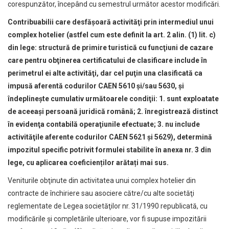
corespunzător, începând cu semestrul următor acestor modificări.
Contribuabilii care desfăşoară activităţi prin intermediul unui
complex hotelier (astfel cum este definit la art. 2 alin. (1) lit. c)
din lege: structură de primire turistică cu funcţiuni de cazare
care pentru obţinerea certificatului de clasificare include în
perimetrul ei alte activităţi, dar cel puţin una clasificată ca
impusă aferentă codurilor CAEN 5610 şi/sau 5630, şi
îndeplineşte cumulativ următoarele condiţii: 1. sunt exploatate
de aceeaşi persoană juridică română; 2. înregistrează distinct
în evidenţa contabilă operaţiunile efectuate; 3. nu include
activităţile aferente codurilor CAEN 5621 şi 5629), determină
impozitul specific potrivit formulei stabilite în anexa nr. 3 din
lege, cu aplicarea coeficienților arătați mai sus.
Veniturile obţinute din activitatea unui complex hotelier din
contracte de închiriere sau asociere către/cu alte societăţi
reglementate de Legea societăţilor nr. 31/1990 republicată, cu
modificările şi completările ulterioare, vor fi supuse impozitării