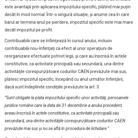
este avantajă prin aplicarea impozitului specific, plătind mai puțin
decât în mod normal. Într-o singură situație, și anume cea în care
barul ar termina anul pe pierdere, impozitul specific este mai mare
decât impozitul pe profit.
Contribuabilii care se înfiinţează în cursul anului, inclusiv
contribuabilii nou-înfiinţaţi ca efect al unor operaţiuni de
reorganizare efectuate potrivit legii, şi care au înscrisă în actele
constitutive, ca activitate principală sau secundară, una dintre
activităţile corespunzătoare codurilor CAEN prevăzute mai sus,
plătesc impozitul specific, începând cu anul următor înfiinţării,
dacă sunt îndeplinite condiţiile prevăzute la art. 3:
”Sunt obligate la plata impozitului specific unor activităţi, persoanele
juridice române care la data de 31 decembrie a anului precedent,
aveau înscrisă în actele constitutive, ca activitate principală sau
secundară, una dintre activităţile corespunzătoare codurilor CAEN
prevăzute mai sus și nu se află în procedura de lichidare.”