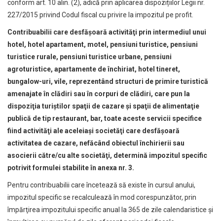
conform art. 10 alin. (2), adică prin aplicarea dispozițiilor Legii nr.
227/2015 privind Codul fiscal cu privire la impozitul pe profit.
Contribuabilii care desfăşoară activităţi prin intermediul unui
hotel, hotel apartament, motel, pensiuni turistice, pensiuni
turistice rurale, pensiuni turistice urbane, pensiuni
agroturistice, apartamente de închiriat, hotel tineret,
bungalow-uri, vile, reprezentând structuri de primire turistică
amenajate în clădiri sau în corpuri de clădiri, care pun la
dispoziţia turiştilor spaţii de cazare şi spaţii de alimentaţie
publică de tip restaurant, bar, toate aceste servicii specifice
fiind activităţi ale aceleiaşi societăţi care desfăşoară
activitatea de cazare, nefăcând obiectul închirierii sau
asocierii către/cu alte societăţi, determină impozitul specific
potrivit formulei stabilite în anexa nr. 3.
Pentru contribuabilii care încetează să existe în cursul anului,
impozitul specific se recalculează în mod corespunzător, prin
împărţirea impozitului specific anual la 365 de zile calendaristice şi