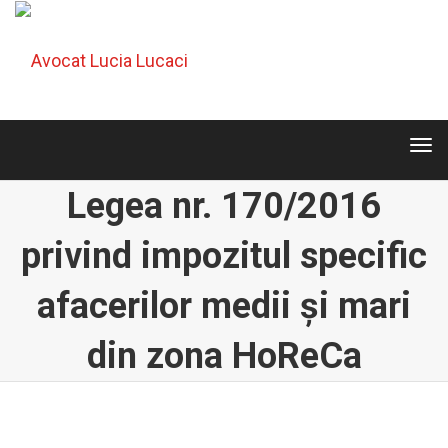
Tog
navi
Tog
navi
Legea nr. 170/2016
privind impozitul specific
afacerilor medii şi mari
din zona HoReCa