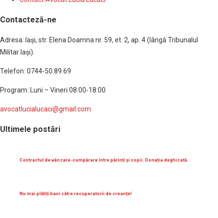
Contacteză-ne
Adresa: Iaşi, str. Elena Doamna nr. 59, et. 2, ap. 4 (lângă Tribunalul
Militar Iaşi).
Telefon: 0744-50.89.69
Program: Luni – Vineri 08:00-18:00
avocatlucialucaci@gmail.com
Ultimele postări
Contractul de vânzare-cumpărare între părinți și copii. Donația deghizată.
Nu mai plătiți bani către recuperatorii de creanțe!