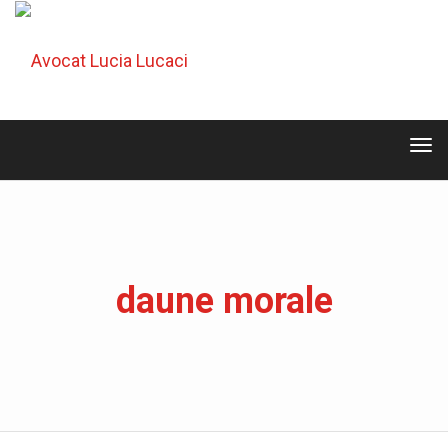
Tog
navi
Tog
navi
daune morale