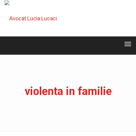
Tog
navi
Tog
navi
violenta in familie