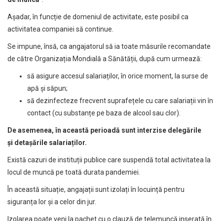
Așadar, în funcție de domeniul de activitate, este posibil ca
activitatea companiei să continue.
Se impune, însă, ca angajatorul să ia toate măsurile recomandate
de către Organizația Mondială a Sănătății, după cum urmează:
să asigure accesul salariaților, în orice moment, la surse de
apă și săpun;
să dezinfecteze frecvent suprafețele cu care salariații vin în
contact (cu substanțe pe baza de alcool sau clor).
De asemenea, în această perioadă sunt interzise delegările
și
detașările salariaților.
Există cazuri de instituții publice care suspendă total activitatea la
locul de muncă pe toată durata pandemiei.
În această situație, angajații sunt izolați în locuință pentru
siguranța lor și a celor din jur.
Izolarea poate veni la pachet cu o clauză de telemuncă inserată în