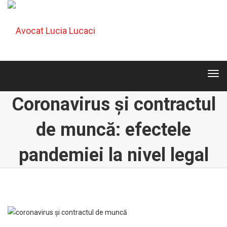
Tog
navi
Tog
navi
Coronavirus și contractul
de muncă: efectele
pandemiei la nivel legal