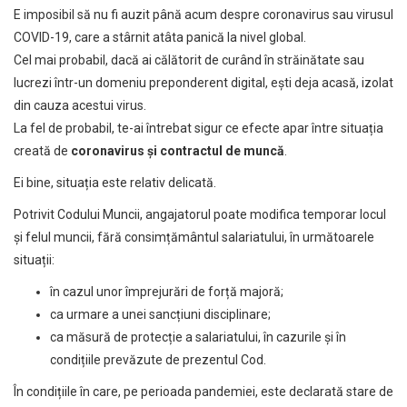
E imposibil să nu fi auzit până acum despre coronavirus sau virusul
COVID-19, care a stârnit atâta panică la nivel global.
Cel mai probabil, dacă ai călătorit de curând în străinătate sau
lucrezi într-un domeniu preponderent digital, ești deja acasă, izolat
din cauza acestui virus.
La fel de probabil, te-ai întrebat sigur ce efecte apar între situația
creată de
coronavirus și contractul de muncă
.
Ei bine, situația este relativ delicată.
Potrivit Codului Muncii, angajatorul poate modifica temporar locul
și felul muncii, fără consimțământul salariatului, în următoarele
situații:
în cazul unor împrejurări de forță majoră;
ca urmare a unei sancțiuni disciplinare;
ca măsură de protecție a salariatului, în cazurile și în
condițiile prevăzute de prezentul Cod.
În condițiile în care, pe perioada pandemiei, este declarată stare de