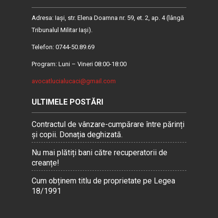
Adresa: Iaşi, str. Elena Doamna nr. 59, et. 2, ap. 4 (lângă
Tribunalul Militar Iaşi).
Telefon: 0744-50.89.69
Program: Luni – Vineri 08:00-18:00
avocatlucialucaci@gmail.com
ULTIMELE POSTĂRI
Contractul de vânzare-cumpărare între părinți
și copii. Donația deghizată.
Nu mai plătiți bani către recuperatorii de
creanțe!
Cum obținem titlu de proprietate pe Legea
18/1991