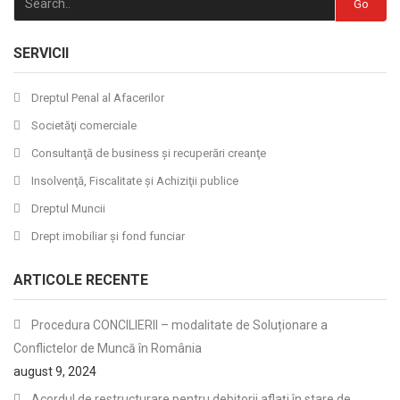
Go
SERVICII
Dreptul Penal al Afacerilor
Societăţi comerciale
Consultanţă de business şi recuperări creanţe
Insolvenţă, Fiscalitate şi Achiziţii publice
Dreptul Muncii
Drept imobiliar şi fond funciar
ARTICOLE RECENTE
Procedura CONCILIERII – modalitate de Soluționare a
Conflictelor de Muncă în România
august 9, 2024
Acordul de restructurare pentru debitorii aflați în stare de