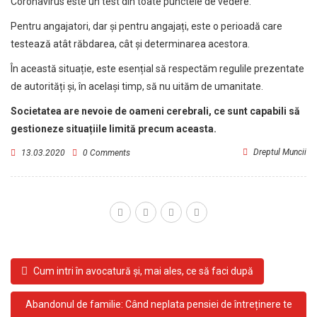
Coronavirus este un test din toate punctele de vedere.
Pentru angajatori, dar și pentru angajați, este o perioadă care
testează atât răbdarea, cât și determinarea acestora.
În această situație, este esențial să respectăm regulile prezentate
de autorități și, în același timp, să nu uităm de umanitate.
Societatea are nevoie de oameni cerebrali, ce sunt capabili să
gestioneze situațiile limită precum aceasta.
Dreptul Muncii
13.03.2020
0 Comments
Cum intri în avocatură și, mai ales, ce să faci după
Abandonul de familie: Când neplata pensiei de întreținere te