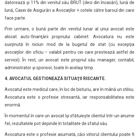
datorează şi 11% din venitul său BRUT (deci din încasări), lună de
lună, Casei de Asigurări a Avocaţilor + cotele către baroul din care
face parte.
Prin urmare, o bună parte din venitul lunar al unui avocat este
alocat auto-finanţării propriului cabinet. Avocatura nu este
susţinută în niciun mod de la bugetul de stat (cu excepţia
avocaţilor din oficiu – valabil pentru cei care prestează astfel de
servicii). În rest, un avocat este propriul său manager, contabil,
administrator şi sponsor, toate în acelaşi timp.
4. AVOCATUL GESTIONEAZĂ SITUAŢII RISCANTE.
Avocatul este medicul care, în loc de bisturiu, are în mână un stilou.
Avocatura este o profesie stresantă, iar responsabilitatea este
enormă.
În momentul în care un avocat îşi sfătuieşte clientul într-un anume
fel, rezultatele pot depinde în totalitate de sfatul său.
Avocatura este o profesie asumată, căci viitorul clientului poate fi