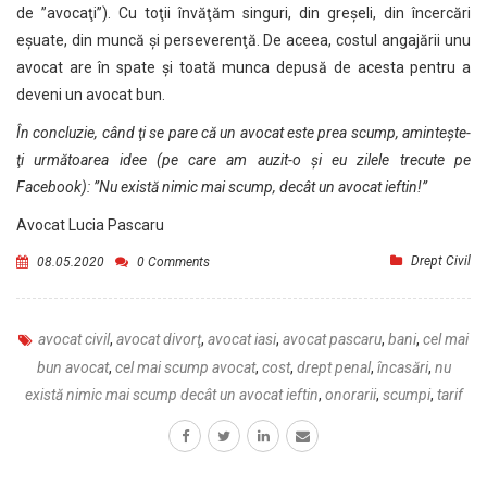
de ”avocaţi”). Cu toţii învăţăm singuri, din greşeli, din încercări
eşuate, din muncă şi perseverenţă. De aceea, costul angajării unu
avocat are în spate şi toată munca depusă de acesta pentru a
deveni un avocat bun.
În concluzie, când ţi se pare că un avocat este prea scump, aminteşte-
ţi următoarea idee (pe care am auzit-o şi eu zilele trecute pe
Facebook): ”Nu există nimic mai scump, decât un avocat ieftin!”
Avocat Lucia Pascaru
Drept Civil
08.05.2020
0 Comments
avocat civil
,
avocat divorţ
,
avocat iasi
,
avocat pascaru
,
bani
,
cel mai
bun avocat
,
cel mai scump avocat
,
cost
,
drept penal
,
încasări
,
nu
există nimic mai scump decât un avocat ieftin
,
onorarii
,
scumpi
,
tarif