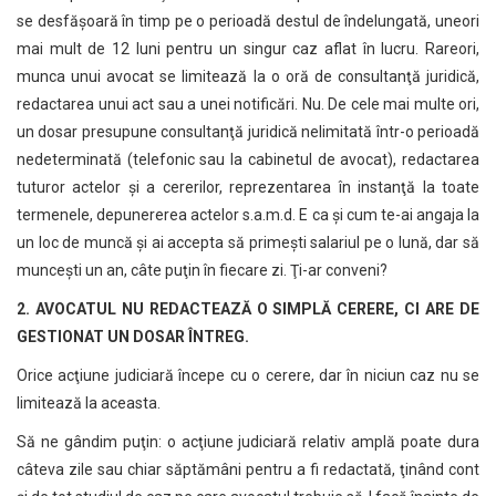
se desfăşoară în timp pe o perioadă destul de îndelungată, uneori
mai mult de 12 luni pentru un singur caz aflat în lucru. Rareori,
munca unui avocat se limitează la o oră de consultanţă juridică,
redactarea unui act sau a unei notificări. Nu. De cele mai multe ori,
un dosar presupune consultanţă juridică nelimitată într-o perioadă
nedeterminată (telefonic sau la cabinetul de avocat), redactarea
tuturor actelor şi a cererilor, reprezentarea în instanţă la toate
termenele, depunererea actelor s.a.m.d. E ca şi cum te-ai angaja la
un loc de muncă şi ai accepta să primeşti salariul pe o lună, dar să
munceşti un an, câte puţin în fiecare zi. Ţi-ar conveni?
2. AVOCATUL NU REDACTEAZĂ O SIMPLĂ CERERE, CI ARE DE
GESTIONAT UN DOSAR ÎNTREG.
Orice acţiune judiciară începe cu o cerere, dar în niciun caz nu se
limitează la aceasta.
Să ne gândim puţin: o acţiune judiciară relativ amplă poate dura
câteva zile sau chiar săptămâni pentru a fi redactată, ţinând cont