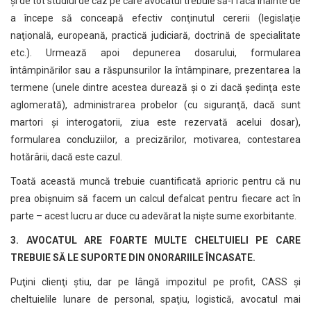
şi de tot studiul de caz pe care avocatul trebuie să-l facă înainte de
a începe să conceapă efectiv conţinutul cererii (legislaţie
naţională, europeană, practică judiciară, doctrină de specialitate
etc.). Urmează apoi depunerea dosarului, formularea
întâmpinărilor sau a răspunsurilor la întâmpinare, prezentarea la
termene (unele dintre acestea durează şi o zi dacă şedinţa este
aglomerată), administrarea probelor (cu siguranţă, dacă sunt
martori şi interogatorii, ziua este rezervată acelui dosar),
formularea concluziilor, a precizărilor, motivarea, contestarea
hotărârii, dacă este cazul.
Toată această muncă trebuie cuantificată aprioric pentru că nu
prea obişnuim să facem un calcul defalcat pentru fiecare act în
parte – acest lucru ar duce cu adevărat la nişte sume exorbitante.
3. AVOCATUL ARE FOARTE MULTE CHELTUIELI PE CARE
TREBUIE SĂ LE SUPORTE DIN ONORARIILE ÎNCASATE.
Puţini clienţi ştiu, dar pe lângă impozitul pe profit, CASS şi
cheltuielile lunare de personal, spaţiu, logistică, avocatul mai