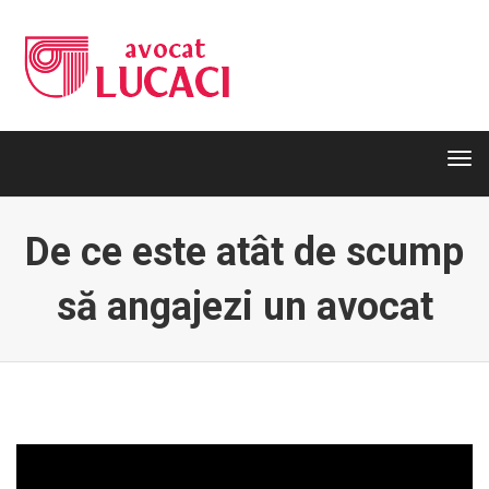
Tog
navi
Tog
navi
De ce este atât de scump
să angajezi un avocat