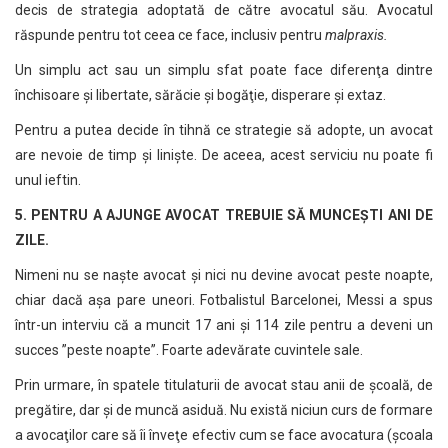
decis de strategia adoptată de către avocatul său. Avocatul
răspunde pentru tot ceea ce face, inclusiv pentru
malpraxis.
Un simplu act sau un simplu sfat poate face diferenţa dintre
închisoare şi libertate, sărăcie şi bogăţie, disperare şi extaz.
Pentru a putea decide în tihnă ce strategie să adopte, un avocat
are nevoie de timp şi linişte. De aceea, acest serviciu nu poate fi
unul ieftin.
5. PENTRU A AJUNGE AVOCAT TREBUIE SĂ MUNCEŞTI ANI DE
ZILE.
Nimeni nu se naşte avocat şi nici nu devine avocat peste noapte,
chiar dacă aşa pare uneori. Fotbalistul Barcelonei, Messi a spus
într-un interviu că a muncit 17 ani şi 114 zile pentru a deveni un
succes ”peste noapte”. Foarte adevărate cuvintele sale.
Prin urmare, în spatele titulaturii de avocat stau anii de şcoală, de
pregătire, dar şi de muncă asiduă. Nu există niciun curs de formare
a avocaţilor care să îi înveţe efectiv cum se face avocatura (şcoala